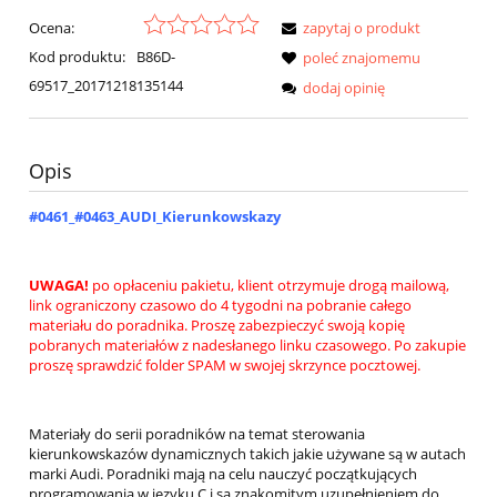
Ocena:
zapytaj o produkt
Kod produktu:
B86D-
poleć znajomemu
69517_20171218135144
dodaj opinię
Opis
#0461_#0463_AUDI_Kierunkowskazy
UWAGA!
po opłaceniu pakietu, klient otrzymuje drogą mailową,
link ograniczony czasowo do 4 tygodni na pobranie całego
materiału do poradnika. Proszę zabezpieczyć swoją kopię
pobranych materiałów z nadesłanego linku czasowego. Po zakupie
proszę sprawdzić folder SPAM w swojej skrzynce pocztowej.
Materiały do serii poradników na temat sterowania
kierunkowskazów dynamicznych takich jakie używane są w autach
marki Audi. Poradniki mają na celu nauczyć początkujących
programowania w języku C i są znakomitym uzupełnieniem do