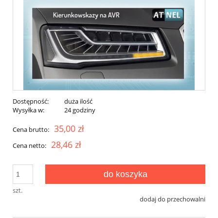
Dostępność:
duża ilość
Wysyłka w:
24 godziny
35,00 zł
Cena brutto:
28,46 zł
Cena netto:
do koszyka
szt.
dodaj do przechowalni