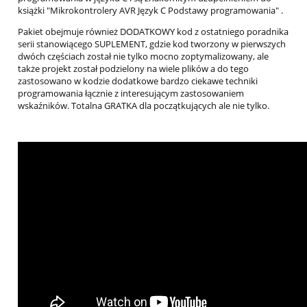
książki "Mikrokontrolery AVR Język C Podstawy programowania" .
Pakiet obejmuje również DODATKOWY kod z ostatniego poradnika
serii stanowiącego SUPLEMENT, gdzie kod tworzony w pierwszych
dwóch częściach został nie tylko mocno zoptymalizowany, ale
także projekt został podzielony na wiele plików a do tego
zastosowano w kodzie dodatkowe bardzo ciekawe techniki
programowania łącznie z interesującym zastosowaniem
wskaźników. Totalna GRATKA dla początkujących ale nie tylko.