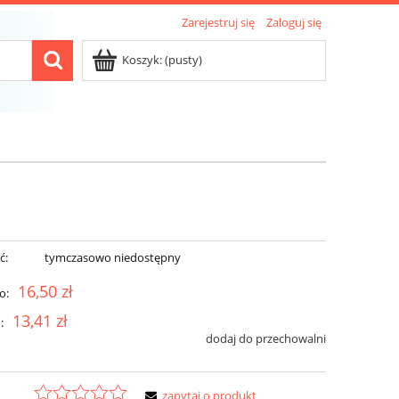
Zarejestruj się
Zaloguj się
Koszyk:
(pusty)
ć:
tymczasowo niedostępny
16,50 zł
o:
13,41 zł
:
dodaj do przechowalni
zapytaj o produkt