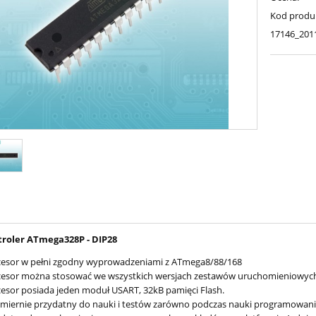
Kod produ
17146_201
roler ATmega328P - DIP28
cesor w pełni zgodny wyprowadzeniami z ATmega8/88/168
cesor można stosować we wszystkich wersjach zestawów uruchomieniowyc
esor posiada jeden moduł USART, 32kB pamięci Flash.
miernie przydatny do nauki i testów zarówno podczas nauki programowania