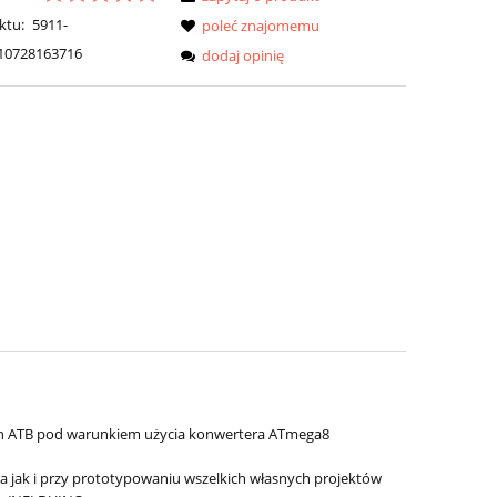
ktu:
5911-
poleć znajomemu
10728163716
dodaj opinię
h ATB pod warunkiem użycia konwertera ATmega8
 jak i przy prototypowaniu wszelkich własnych projektów