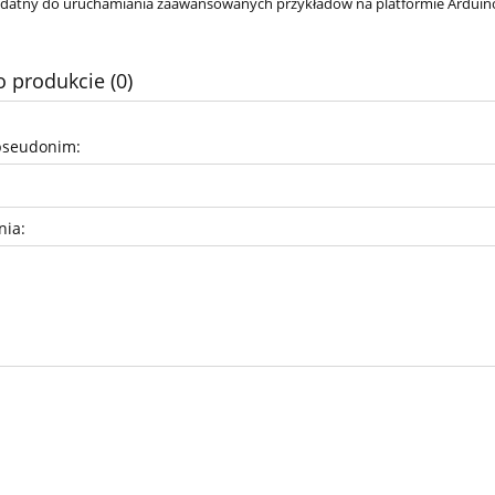
ydatny do uruchamiania zaawansowanych przykładów na platformie Ardu
o produkcie (0)
pseudonim:
nia: