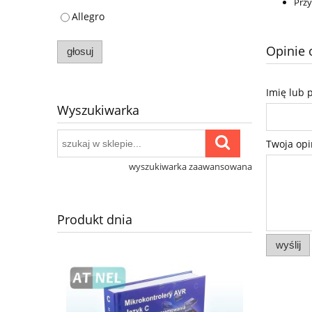
Prz
Allegro
Opinie 
głosuj
Imię lub 
Wyszukiwarka
Twoja opi
wyszukiwarka zaawansowana
Produkt dnia
wyślij