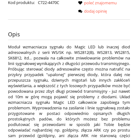
Kod produktu:
C722-4470C
poleć znajomemu
dodaj opinię
Opis
Moduł wzmacniacza sygnału do Magic LED lub inaczej diod
adresowalnych z serii WS/SK np. WS2812(B), WS2813, WS2815,
SK6812, itd... pozwala na całkowite zniwelowanie problemów na
linii sygnałowej wynikających z długości przewodu transmisyjnego.
Próbując sterować diody adresowalne często można natrafić na
przykry przypadek "upalonej" pierwszej diody, która dalej nie
przepuszcza sygnału, dziwnych migotań lub innych zakłóceń
wyświetlania, a większość z tych losowych przypadków może być
powodowana przez zbyt długi przewód transmisyjny - już nawet
od 10m w górę mogą pojawić się problemy z diodami. Układ
wzmacniacza sygnału Magic LED całkowicie zapobiega tym
problemom. Wyprowadzenia na zasilanie i linie sygnałową zostało
przygotowane w postaci odpowiednio opisanych długich
prostokątnych padów, do których możesz bez problemu
podlutować się przewodami w sposób jaki Tobie będzie
odpowiadać najbardziej np. goldpiny, złącza ARK czy po prostu
sam przewód (goldpiny, ani złącza ARK nie stanowią części