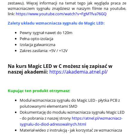
zestawu). Więcej informacji na temat tego jak wygląda praca ze
wzmacniaczem sygnału znajdziesz w naszym filmie na youtube,
link:
https://www.youtube.com/watch?v=FgMTfva76GQ
Zalety układu wzmacniacza sygnału do Magic LED:
Pewny sygnał nawet do 120m
Pełna opto-izolacja
Izolacja galwaniczna
Zakres zasilania: +5V / +12V
Na kurs Magic LED w C możesz się zapisać w
naszej akademii:
https://akademia.atnel.pl/
Kupując ten produkt otrzymasz:
Moduł wzmacniacza sygnału do Magic LED - płytka PCB z
polutowanymi elementami SMD
Dokumentację do modułu wzmacniacza sygnału Magic LED
- do pobrania z naszej strony
https://atnel.pl/wzmacniacz-
sygnalu-do-diod-adresowalnych.html
Materiał wideo z instrukcją - jak korzystać ze wzmacniacza